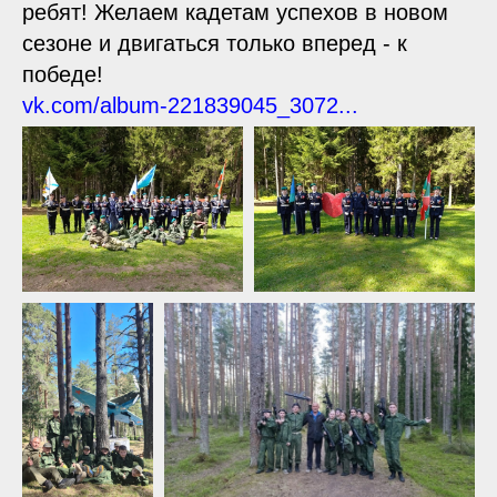
ребят! Желаем кадетам успехов в новом
сезоне и двигаться только вперед - к
победе!
vk.com/album-221839045_3072...